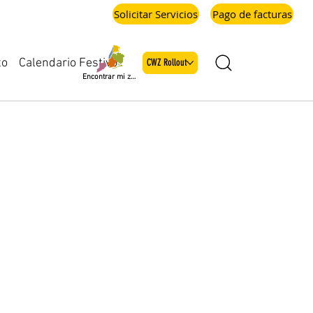
Solicitar Servicios
Pago de facturas
Calendario Festivo
to
CWZ Rollout
Encontrar mi zona
e