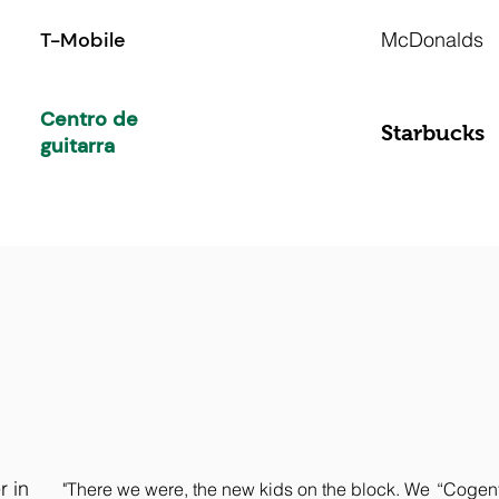
T-Mobile
McDonalds
Centro de
Starbucks
guitarra
r in
"There we were, the new kids on the block. We
“Cogent