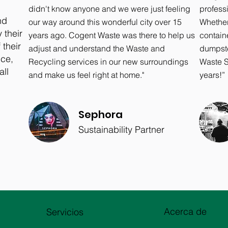
didn't know anyone and we were just feeling
profess
nd
our way around this wonderful city over 15
Whether
 their
years ago. Cogent Waste was there to help us
contain
 their
adjust and understand the Waste and
dumpste
nce,
Recycling services in our new surroundings
Waste So
all
and make us feel right at home."
years!”
Sephora
Sustainability Partner
Acerca de
Servicios