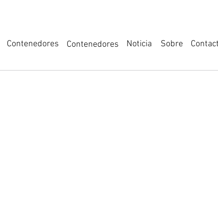
Noticia
Sobre
Contenedores
Contac
Contenedores
estros socios d
tenibilidad