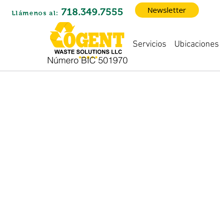
Newsletter
718.349.7555
Llámenos al:
Ubicaciones
Servicios
Número BIC 501970
Nu
sos