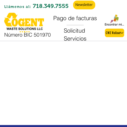
Newsletter
718.349.7555
Llámenos al:
Pago de facturas
Encontrar mi zona
Solicitud
CWZ Rollout
Número BIC 501970
Servicios
Eliminación
de residuos