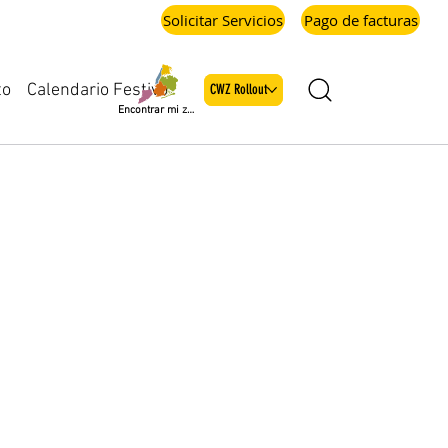
Solicitar Servicios
Pago de facturas
Calendario Festivo
to
CWZ Rollout
Encontrar mi zona
LLC