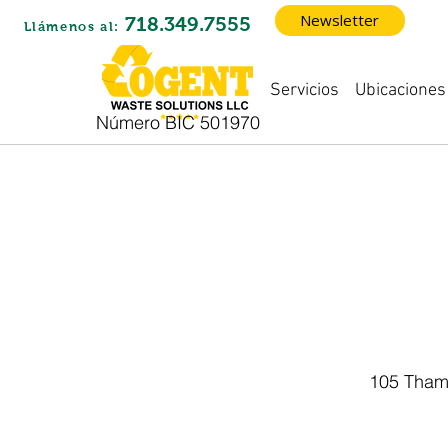
Newsletter
718.349.7555
Llámenos al:
Ubicaciones
Servicios
Número BIC 501970
Co
105 Thame