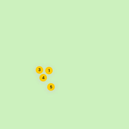
Central Cogente
Cogent Recycling NY
Brooklyn C & D
3
1
4
5
and C & D