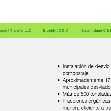
ogent Transfer LLC
Brooklyn C & D
Staten Island C & 
Instalación de desví
compostaje
Aproximadamente 17,0
municipales desviad
Más de 500 tonelada
Fracciones orgánicas
manera eficiente a tr