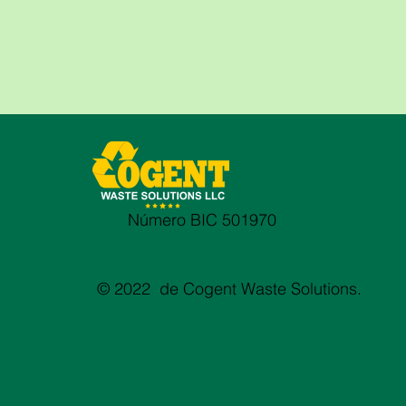
Número BIC 501970
© 2022 de Cogent Waste Solutions.