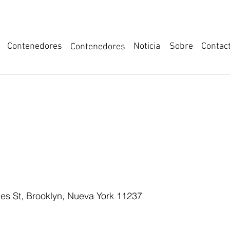
Noticia
Sobre
Contenedores
Contac
Contenedores
gent Transfer 
s St, Brooklyn, Nueva York 11237