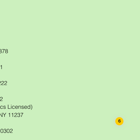
378
1
222
22
Staten Isl
cs Licensed)
 NY 11237
6
 10302